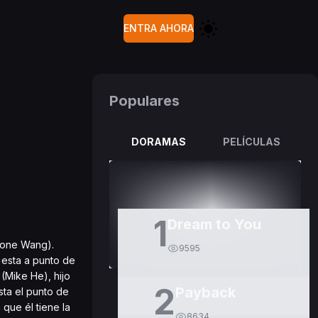
ENTRA AHORA
Populares
DORAMAS
PELÍCULAS
1
Dream to You
gone Wang).
9595
 esta a punto de
 (Mike He), hijo
2
Payback
sta el punto de
que él tiene la
8634