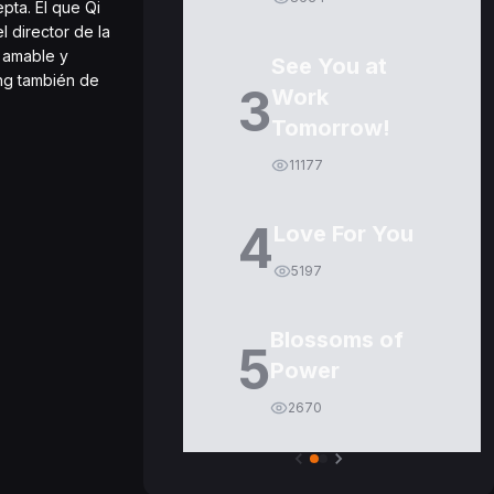
pta. El que Qi
 director de la
 amable y
See You at
ng también de
3
Work
Tomorrow!
11177
4
Love For You
5197
Blossoms of
5
Power
2670