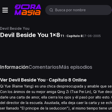
Devil Beside You
Devil Beside You 1x8
T1 · Capítulo 8
27-06-2005
Información
Comentarios
Más episodios
Ver
Devil Beside You
· Capítulo
8
Online
Qi Yue (Rainie Yang) es una chica despreocupada y amable que se
Con los ánimos de su mejor amiga Qing Zi (Tsai Pei Lin), Qi Yue dec
darle una carta de amor, ella cierra los ojos y él pasó por alto est
del director de la escuela. Asustada, ella deja caer la carta y se
ser llamado "El principe de la seduccion"), al mismo tiempo tiene u