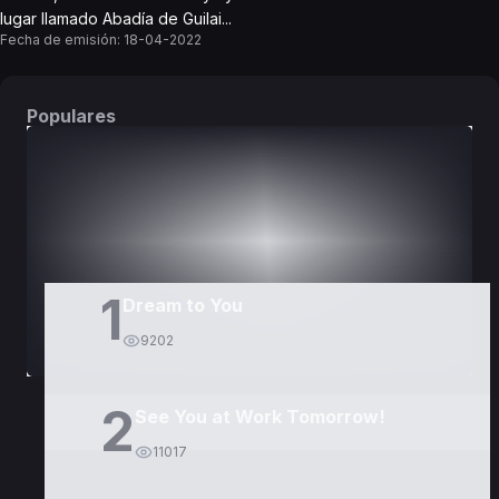
lugar llamado Abadía de Guilai...
Fecha de emisión:
18-04-2022
Populares
DORAMAS
PELÍCULAS
1
Dream to You
9202
2
See You at Work Tomorrow!
11017