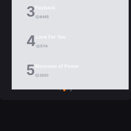
3
Payback
8465
4
Love For You
5114
5
Blossoms of Power
2600