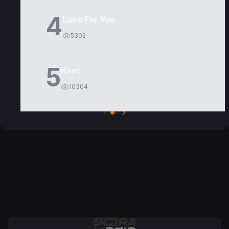
4
Love For You
5302
5
Knot
10304