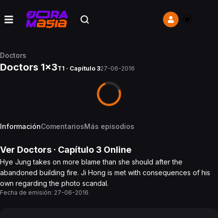
Doctors
Doctors 1x3
T1 · Capítulo 3
27-06-2016
Información
Comentarios
Más episodios
Ver
Doctors
· Capítulo
3
Online
Hye Jung takes on more blame than she should after the
abandoned building fire. Ji Hong is met with consequences of his
own regarding the photo scandal.
Fecha de emisión:
27-06-2016