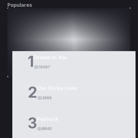
Populares
DORAMAS
PELÍCULAS
1
Dream to You
10067
2
Our Sticky Love
2866
3
Payback
8840