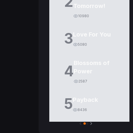
2
Tomorrow!
10980
3
Love For You
5080
Blossoms of
4
Power
2587
5
Payback
8436