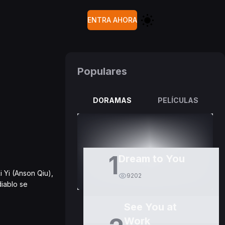
ENTRA AHORA
Populares
DORAMAS
PELÍCULAS
1
Dream to You
 Yi (Anson Qiu),
9202
diablo se
See You at
Work