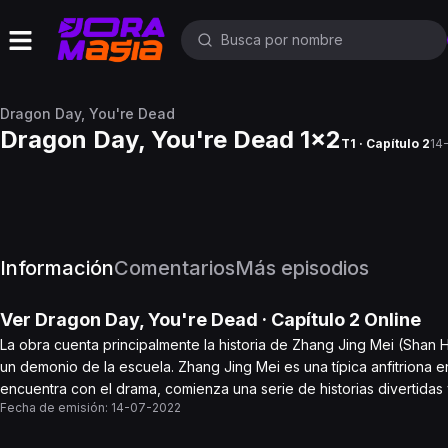
Dragon Day, You're Dead
Dragon Day, You're Dead 1x2
T1 · Capítulo 2
14
Información
Comentarios
Más episodios
Ver
Dragon Day, You're Dead
· Capítulo
2
Online
La obra cuenta principalmente la historia de Zhang Jing Mei (Shan H
un demonio de la escuela. Zhang Jing Mei es una típica anfitriona en 
encuentra con el drama, comienza una serie de historias divertidas 
Fecha de emisión:
14-07-2022