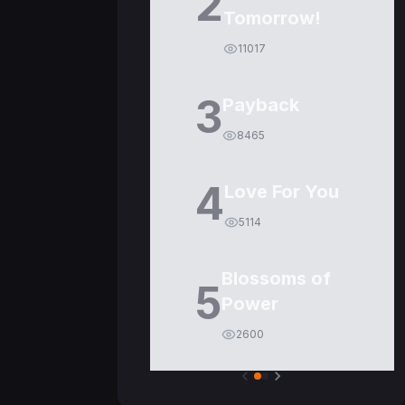
2
Tomorrow!
11017
3
Payback
8465
4
Love For You
5114
Blossoms of
5
Power
2600