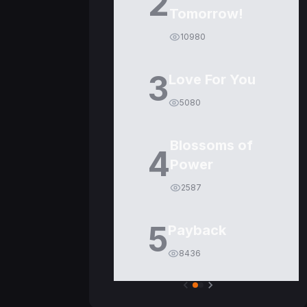
2
Tomorrow!
10980
3
Love For You
5080
Blossoms of
4
Power
2587
5
Payback
8436