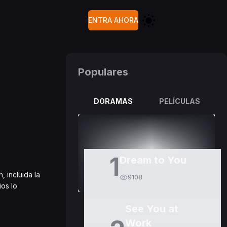
ENTRA AHORA
Populares
DORAMAS
PELÍCULAS
1
Dream to You
 incluida la
9108
ios lo
See You at
Work