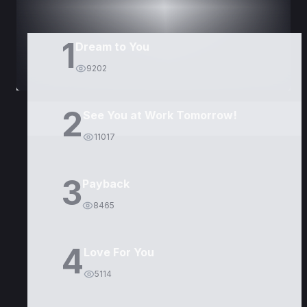
1
Dream to You
9202
2
See You at Work Tomorrow!
11017
3
Payback
8465
4
Love For You
5114