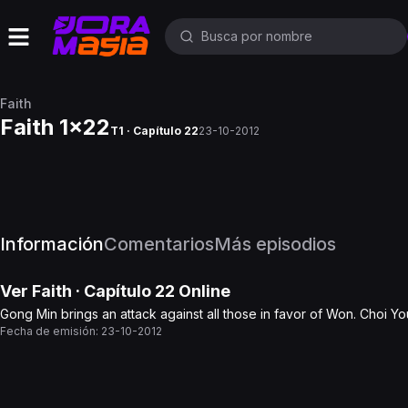
Faith
Faith 1x22
T1 · Capítulo 22
23-10-2012
Información
Comentarios
Más episodios
Ver
Faith
· Capítulo
22
Online
Gong Min brings an attack against all those in favor of Won. Choi
Fecha de emisión:
23-10-2012