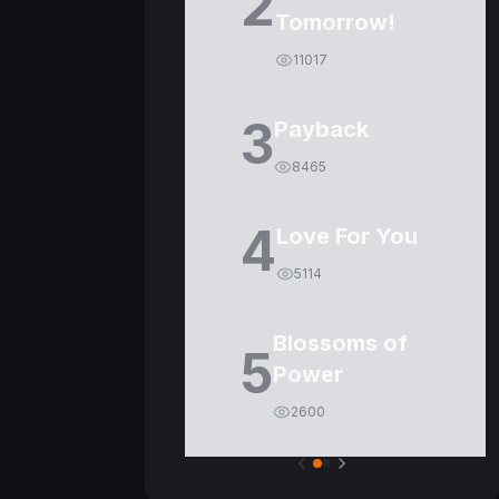
2
Tomorrow!
11017
3
Payback
8465
4
Love For You
5114
Blossoms of
5
Power
2600