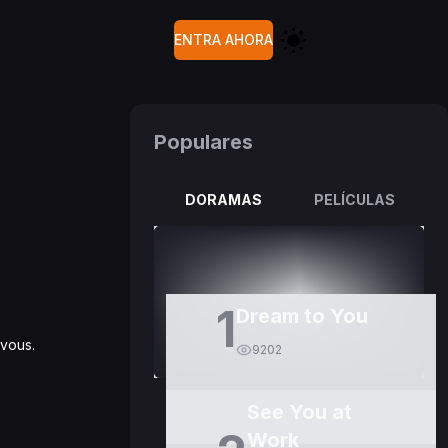
ENTRA AHORA
Populares
DORAMAS
PELÍCULAS
1
Dream to You
rvous.
9202
See You at
Work