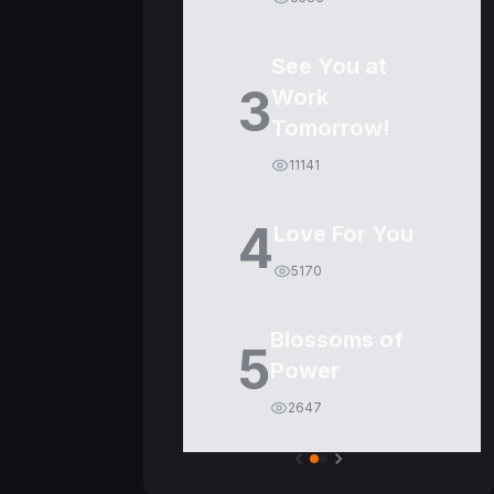
See You at
3
Work
Tomorrow!
11141
4
Love For You
5170
Blossoms of
5
Power
2647