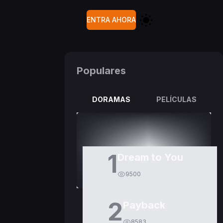
ENTRA AHORA
Populares
DORAMAS
PELÍCULAS
1
Dream to You
9500
2
Payback
8583