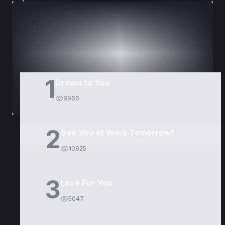
DORAMAS
PELÍCULAS
1
Dream to You
8966
2
See You at Work Tomorrow!
10925
3
Love For You
5047