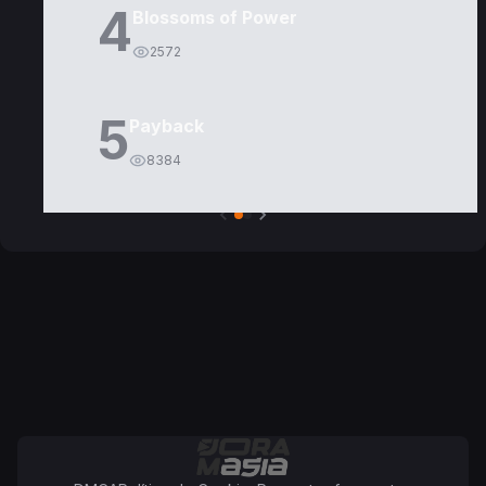
4
Blossoms of Power
2572
5
Payback
8384