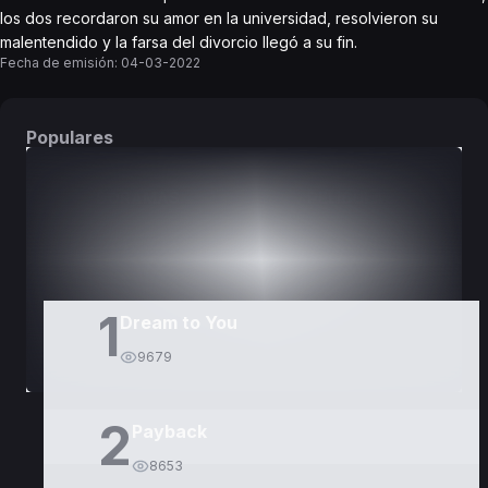
los dos recordaron su amor en la universidad, resolvieron su
malentendido y la farsa del divorcio llegó a su fin.
Fecha de emisión:
04-03-2022
Populares
DORAMAS
PELÍCULAS
1
Dream to You
9679
2
Payback
8653