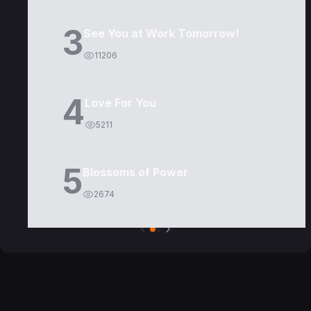
3
See You at Work Tomorrow!
11206
4
Love For You
5211
5
Blossoms of Power
2674