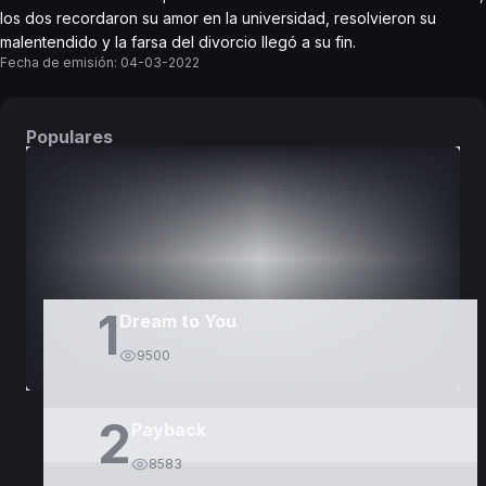
los dos recordaron su amor en la universidad, resolvieron su
malentendido y la farsa del divorcio llegó a su fin.
Fecha de emisión:
04-03-2022
Populares
DORAMAS
PELÍCULAS
1
Dream to You
9500
2
Payback
8583