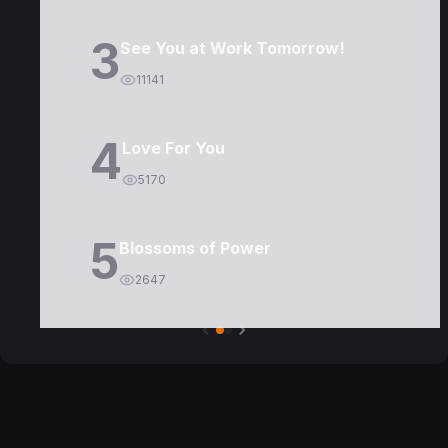
3
See You at Work Tomorrow!
11141
4
Love For You
5170
5
Blossoms of Power
2647