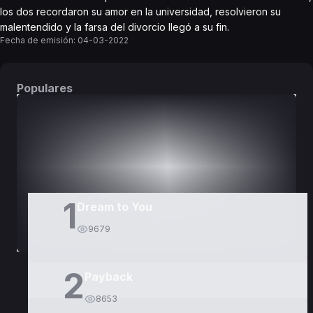
los dos recordaron su amor en la universidad, resolvieron su
malentendido y la farsa del divorcio llegó a su fin.
Fecha de emisión:
04-03-2022
Populares
DORAMAS
PELÍCULAS
1
Dream to You
9679
2
Payback
8653