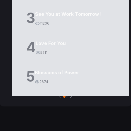
3
See You at Work Tomorrow!
11206
4
Love For You
5211
5
Blossoms of Power
2674