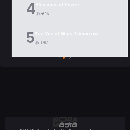
4
Blossoms of Power
2696
5
See You at Work Tomorrow!
11253