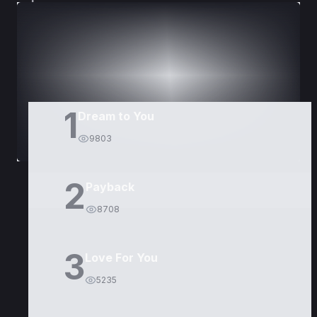
DORAMAS
PELÍCULAS
1
Dream to You
9803
2
Payback
8708
3
Love For You
5235