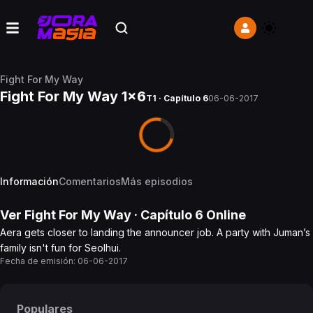
Fight For My Way
Fight For My Way 1x6
T1 · Capítulo 6
06-06-2017
Información
Comentarios
Más episodios
Ver
Fight For My Way
· Capítulo
6
Online
Aera gets closer to landing the announcer job. A party with Juman’s
family isn't fun for Seolhui.
Fecha de emisión:
06-06-2017
Populares