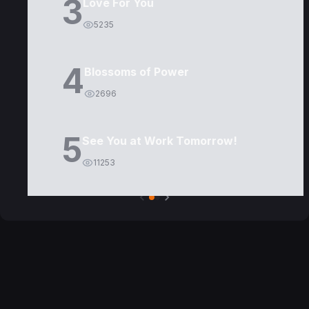
3
Love For You
5235
4
Blossoms of Power
2696
5
See You at Work Tomorrow!
11253