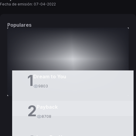
Fecha de emisión:
07-04-2022
Populares
DORAMAS
PELÍCULAS
1
Dream to You
9803
2
Payback
8708