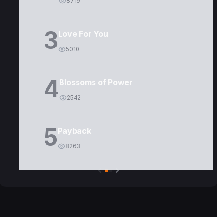
8719
3
Love For You
5010
4
Blossoms of Power
2542
5
Payback
8263