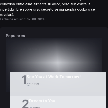
conexión entre ellas alimenta su amor, pero aún existe la
incertidumbre sobre si su secreto se mantendrá oculto o se
revelará.
Fecha de emisión:
07-08-2024
Populares
DORAMAS
PELÍCULAS
1
See You at Work Tomorrow!
10859
2
Dream to You