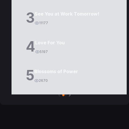
3
See You at Work Tomorrow!
11177
4
Love For You
5197
5
Blossoms of Power
2670