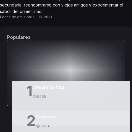
secundaria, reencontrarse con viejos amigos y experimentar el
sabor del primer amor.
Fecha de emisión:
11-09-2021
Populares
DORAMAS
PELÍCULAS
1
Dream to You
9595
2
Payback
8634