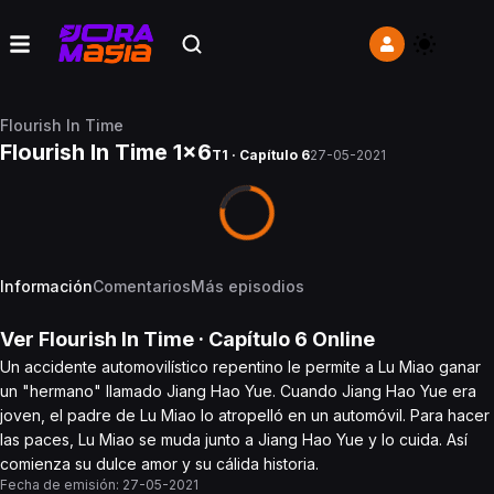
Flourish In Time
Flourish In Time 1x6
T1 · Capítulo 6
27-05-2021
Información
Comentarios
Más episodios
Ver
Flourish In Time
· Capítulo
6
Online
Un accidente automovilístico repentino le permite a Lu Miao ganar
un "hermano" llamado Jiang Hao Yue. Cuando Jiang Hao Yue era
joven, el padre de Lu Miao lo atropelló en un automóvil. Para hacer
las paces, Lu Miao se muda junto a Jiang Hao Yue y lo cuida. Así
comienza su dulce amor y su cálida historia.
Fecha de emisión:
27-05-2021