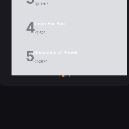
11206
4
Love For You
5211
5
Blossoms of Power
2674