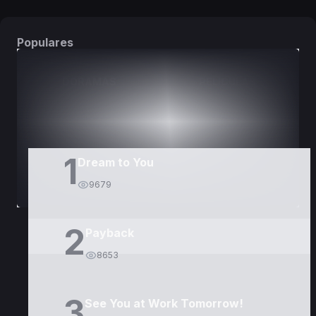
Populares
DORAMAS
PELÍCULAS
1
Dream to You
9679
2
Payback
8653
3
See You at Work Tomorrow!