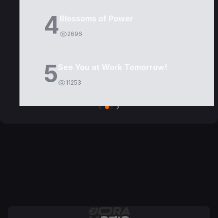
4
Blossoms of Power
2696
5
See You at Work Tomorrow!
11253