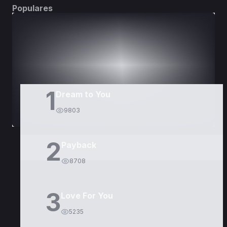
Populares
DORAMAS
PELÍCULAS
1
Dream to You
9803
2
Payback
8708
3
Love For You
5235