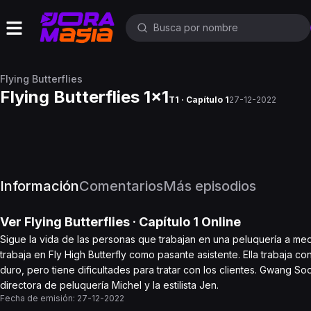
Flying Butterflies
Flying Butterflies 1x1
T1 · Capítulo 1
27-12-2022
Información
Comentarios
Más episodios
Ver
Flying Butterflies
· Capítulo
1
Online
Sigue la vida de las personas que trabajan en una peluquería a m
trabaja en Fly High Butterfly como pasante asistente. Ella trabaja c
duro, pero tiene dificultades para tratar con los clientes. Gwang Soo 
directora de peluquería Michel y la estilista Jen.
Fecha de emisión:
27-12-2022