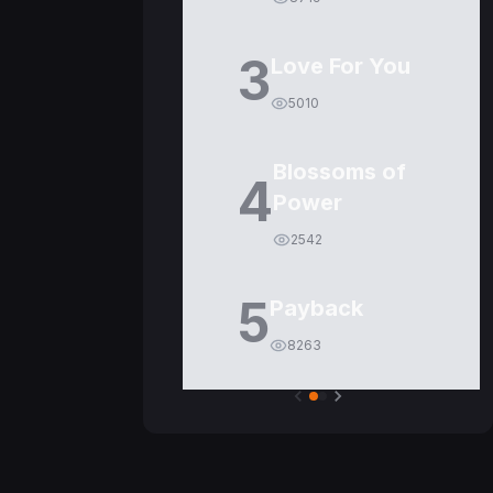
3
Love For You
5010
Blossoms of
4
Power
2542
5
Payback
8263