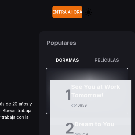
ENTRA AHORA
Populares
DORAMAS
PELÍCULAS
See You at Work
1
Tomorrow!
más de 20 años y
10859
Gi Bbeum trabaja
 trabaja con la
2
Dream to You
8719