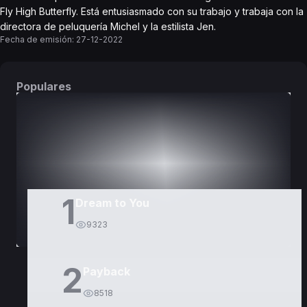
Fly High Butterfly. Está entusiasmado con su trabajo y trabaja con la
directora de peluquería Michel y la estilista Jen.
Fecha de emisión:
27-12-2022
Populares
DORAMAS
PELÍCULAS
1
Dream to You
9323
2
Payback
8518