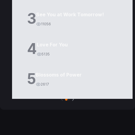
3
See You at Work Tomorrow!
11056
4
Love For You
5135
5
Blossoms of Power
2617