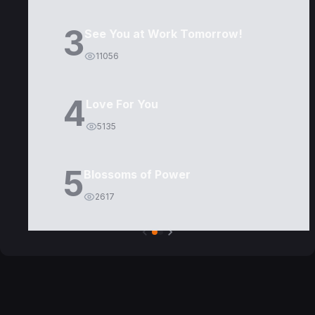
3
See You at Work Tomorrow!
11056
4
Love For You
5135
5
Blossoms of Power
2617