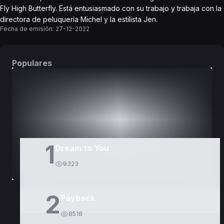
Fly High Butterfly. Está entusiasmado con su trabajo y trabaja con la
directora de peluquería Michel y la estilista Jen.
Fecha de emisión:
27-12-2022
Populares
DORAMAS
PELÍCULAS
1
Dream to You
9323
2
Payback
8518