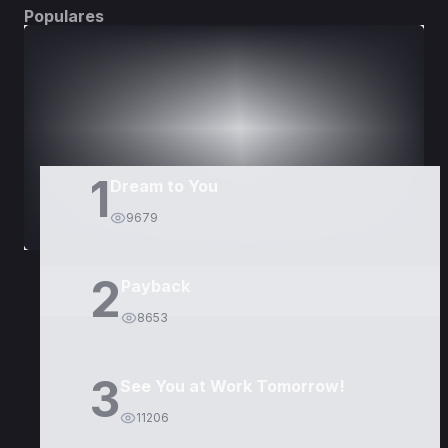
Populares
DORAMAS
PELÍCULAS
1
Dream to You
9679
2
Payback
8653
3
See You at Work Tomorrow!
11206