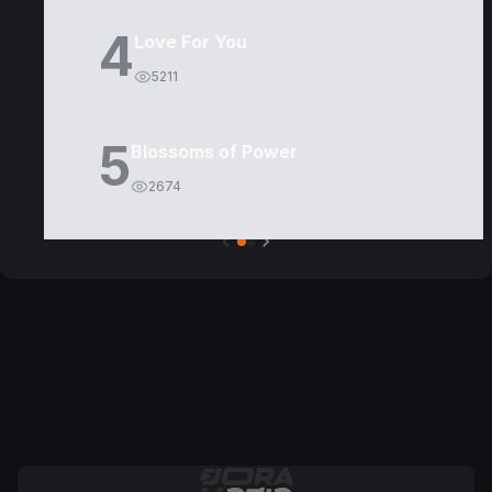
4
Love For You
5211
5
Blossoms of Power
2674