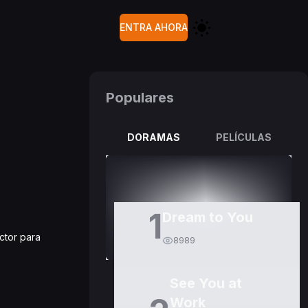
ENTRA AHORA
Populares
DORAMAS
PELÍCULAS
1
Dream to You
uctor para
8989
See You at
Work