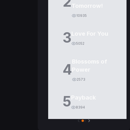
2
Tomorrow!
10935
3
Love For You
5052
Blossoms of
4
Power
2573
5
Payback
8394