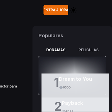
ENTRA AHORA
Populares
DORAMAS
PELÍCULAS
1
Dream to You
ductor para
9500
2
Payback
8583