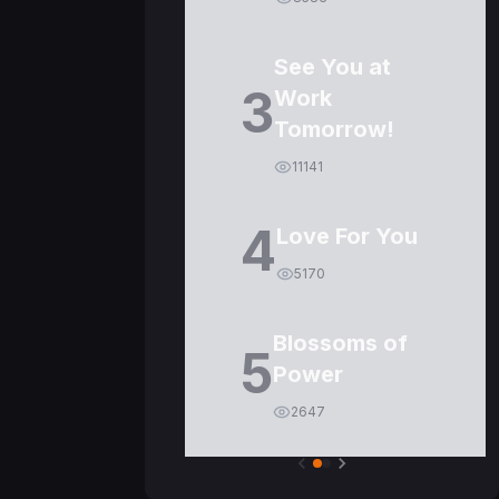
See You at
3
Work
Tomorrow!
11141
4
Love For You
5170
Blossoms of
5
Power
2647