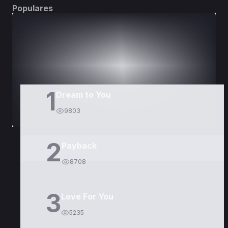
Populares
DORAMAS
PELÍCULAS
1
Dream to You
9803
2
Payback
8708
3
Love For You
5235