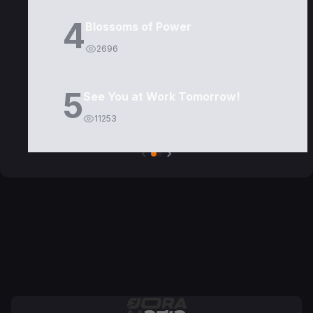
4
Blossoms of Power
2696
5
See You at Work Tomorrow!
11253