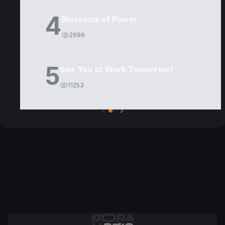
4
Blossoms of Power
2696
5
See You at Work Tomorrow!
11253