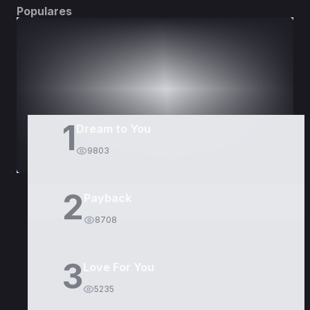
Populares
DORAMAS
PELÍCULAS
1
Dream to You
9803
2
Payback
8708
3
Love For You
5235