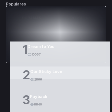
Populares
DORAMAS
PELÍCULAS
1
Dream to You
10067
2
Our Sticky Love
2866
3
Payback
8840