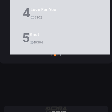
4
Love For You
5302
5
Knot
10304