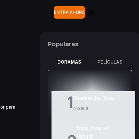
ENTRA AHORA
Populares
DORAMAS
PELÍCULAS
1
Dream to You
tor para
8966
See You at
Work