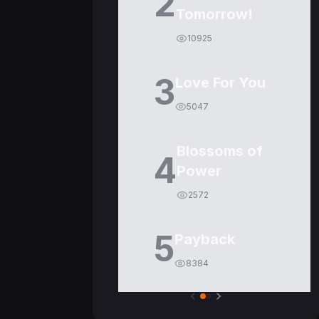
2
Tomorrow!
10925
3
Love For You
5047
Blossoms of
4
Power
2572
5
Payback
8384