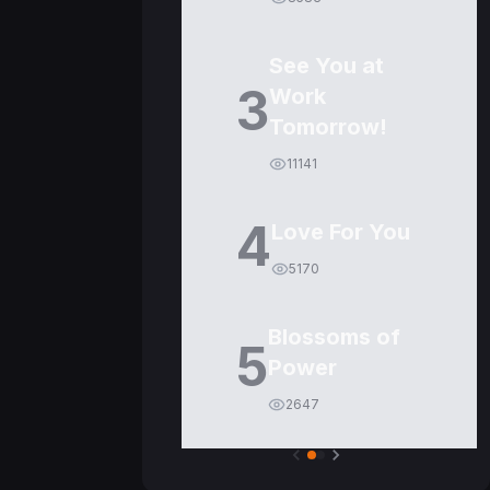
See You at
3
Work
Tomorrow!
11141
4
Love For You
5170
Blossoms of
5
Power
2647