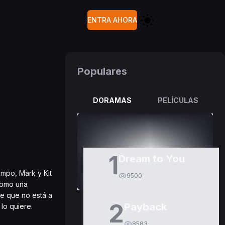
ENTRA AHORA
Populares
DORAMAS
PELÍCULAS
1
Dream to You
empo, Mark y Kit
9500
 como una
te que no está a
2
Payback
lo quiere.
8583