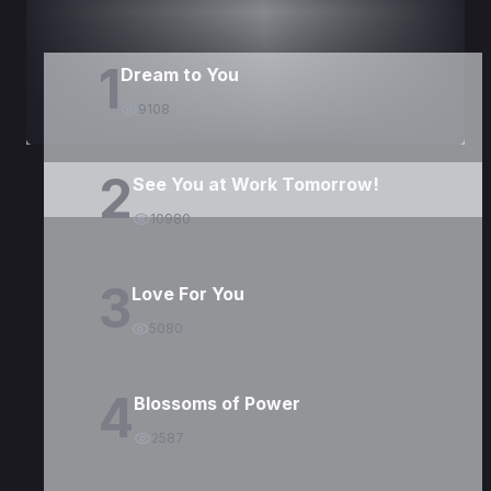
1
Dream to You
9108
2
See You at Work Tomorrow!
10980
3
Love For You
5080
4
Blossoms of Power
2587