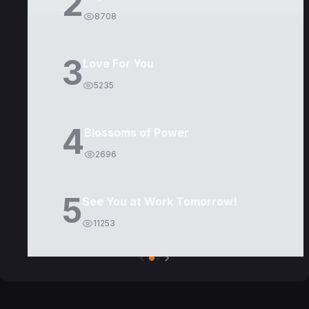
2
8708
3
Love For You
5235
4
Blossoms of Power
2696
5
See You at Work Tomorrow!
11253