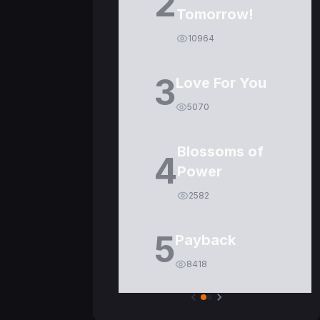
2
Tomorrow!
10964
3
Love For You
5070
Blossoms of
4
Power
2582
5
Payback
8418