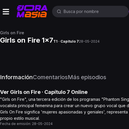
Girls on Fire
Girls on Fire 1x7
T1 · Capítulo 7
28-05-2024
Información
Comentarios
Más episodios
Ver
Girls on Fire
· Capítulo
7
Online
"Girls on Fire", una tercera edición de los programas "Phantom Si
vocalista principal femenina para crear un nuevo grupo vocal q
Girls On Fire significa 'mujeres apasionadas y geniales', representa
propio estilo musical.
Fecha de emisión:
28-05-2024