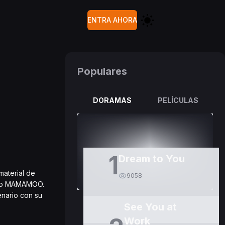
ENTRA AHORA
Populares
DORAMAS
PELÍCULAS
1
Dream to You
material de
9058
como MAMAMOO.
enario con su
See You at
Work