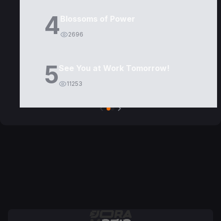
4
Blossoms of Power
2696
5
See You at Work Tomorrow!
11253