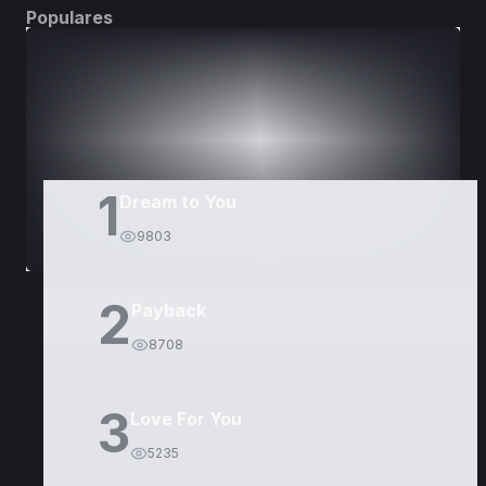
Populares
DORAMAS
PELÍCULAS
1
Dream to You
9803
2
Payback
8708
3
Love For You
5235