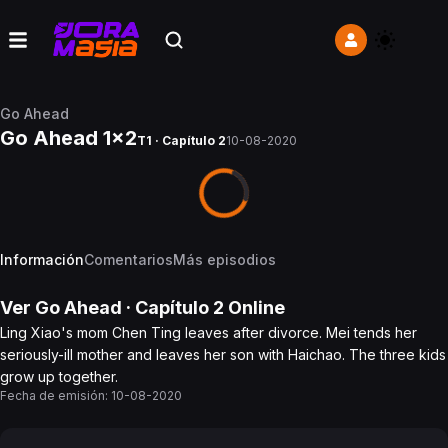
Go Ahead
Go Ahead 1x2
T1 · Capítulo 2
10-08-2020
Información
Comentarios
Más episodios
Ver
Go Ahead
· Capítulo
2
Online
Ling Xiao's mom Chen Ting leaves after divorce. Mei tends her
seriously-ill mother and leaves her son with Haichao. The three kids
grow up together.
Fecha de emisión:
10-08-2020