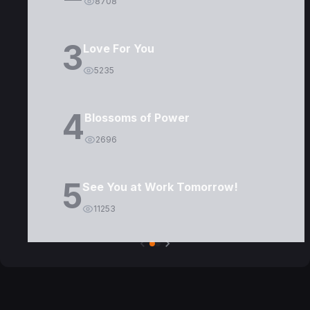
8708
3
Love For You
5235
4
Blossoms of Power
2696
5
See You at Work Tomorrow!
11253