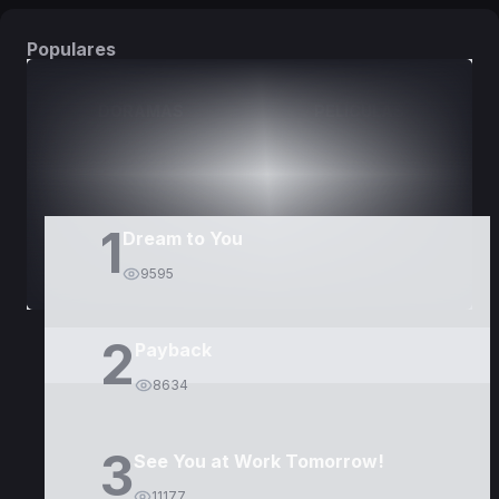
Populares
DORAMAS
PELÍCULAS
1
Dream to You
9595
2
Payback
8634
3
See You at Work Tomorrow!
11177