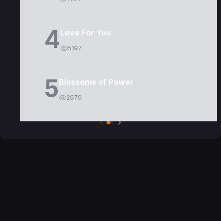
4
Love For You
5197
5
Blossoms of Power
2670