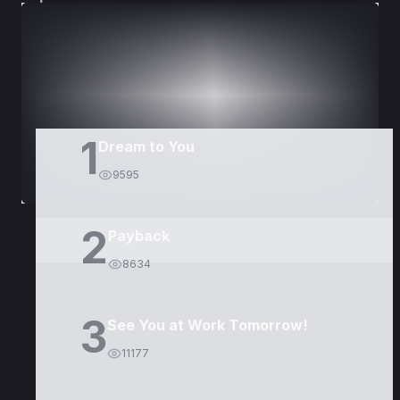
DORAMAS
PELÍCULAS
1
Dream to You
9595
2
Payback
8634
3
See You at Work Tomorrow!
11177