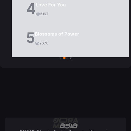
4
Love For You
5197
5
Blossoms of Power
2670