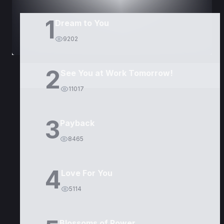
1
Dream to You
9202
2
See You at Work Tomorrow!
11017
3
Payback
8465
4
Love For You
5114
Blossoms of Power