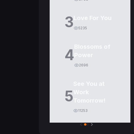
3
Love For You
5235
Blossoms of
4
Power
2696
See You at
5
Work
Tomorrow!
11253