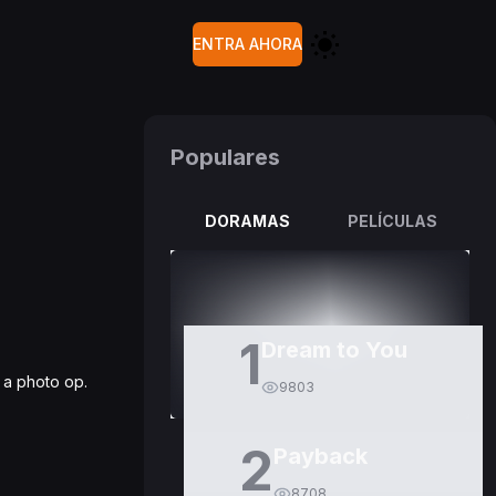
ENTRA AHORA
Populares
DORAMAS
PELÍCULAS
1
Dream to You
 a photo op.
9803
2
Payback
8708