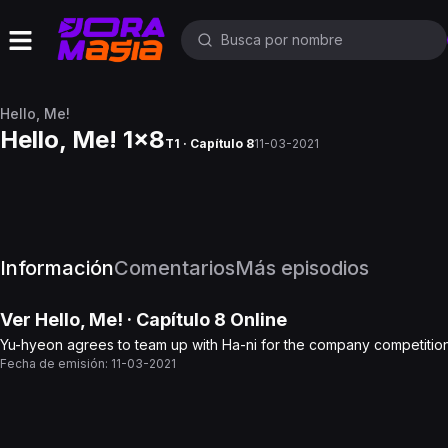
Hello, Me!
Hello, Me! 1x8
T1 · Capítulo 8
11-03-2021
Información
Comentarios
Más episodios
Ver
Hello, Me!
· Capítulo
8
Online
Yu-hyeon agrees to team up with Ha-ni for the company competition. T
Fecha de emisión:
11-03-2021