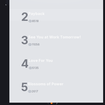
2
Payback
8518
3
See You at Work Tomorrow!
11056
4
Love For You
5135
5
Blossoms of Power
2617