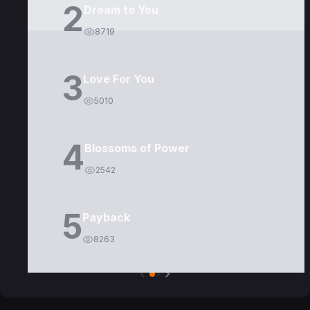
2
Dream to You
8719
3
Love For You
5010
4
Blossoms of Power
2542
5
Payback
8263