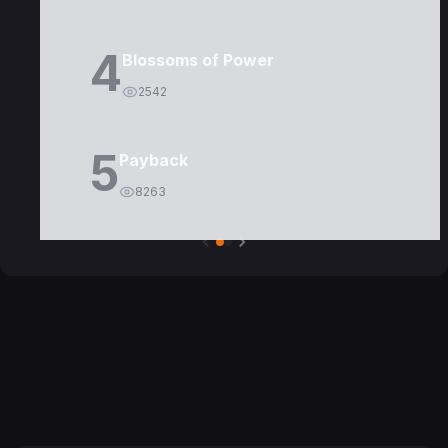
4
Blossoms of Power
2542
5
Payback
8263