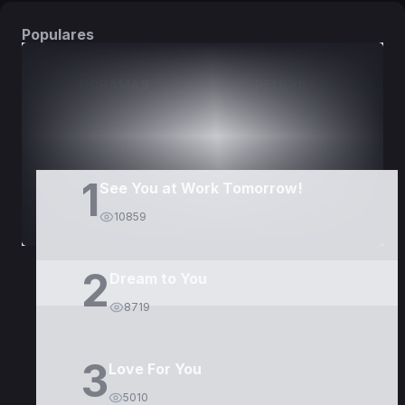
Populares
DORAMAS
PELÍCULAS
1
See You at Work Tomorrow!
10859
2
Dream to You
8719
3
Love For You
5010