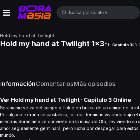
Hold my hand at Twilight
Hold my hand at Twilight 1x3
T1 · Capítulo 3
08-
Información
Comentarios
Más episodios
Ver
Hold my hand at Twilight
· Capítulo
3
Online
Soramame se va del campo a Tokio en busca de un amigo de la infa
Por alguna extraña circunstancia, los dos terminan viviendo bajo 
mientras Soramame se convierte en la musa de Oto, reviviendo su 
amor seguramente germinará, pero lucha por despegar para estos d
mundo.