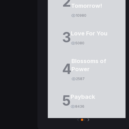
2
Tomorrow!
10980
3
Love For You
5080
Blossoms of
4
Power
2587
5
Payback
8436