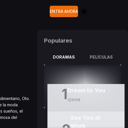
ENTRA AHORA
Populares
DORAMAS
PELÍCULAS
1
Dream to You
dimentario, Oto.
9108
de la moda
s sueños, el
See You at
rmosa del
Work