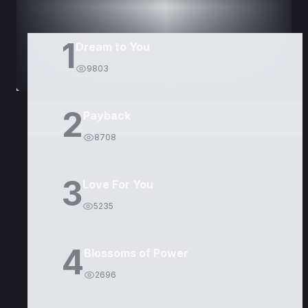
1
Dream to You
9803
2
Payback
8708
3
Love For You
5235
4
Blossoms of Power
2696