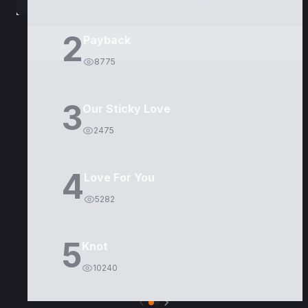
2
Payback
8775
3
Our Sticky Love
2475
4
Love For You
5282
5
Knot
10240