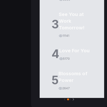
See You at
3
Work
Tomorrow!
11141
4
Love For You
5170
Blossoms of
5
Power
2647