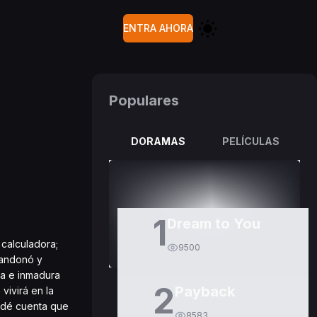
ENTRA AHORA
Populares
DORAMAS
PELÍCULAS
1
Dream to You
 calculadora;
9500
bandonó y
da e inmadura
2
Payback
vivirá en la
e dé cuenta que
8583