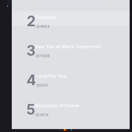
2
Payback
8653
3
See You at Work Tomorrow!
11206
4
Love For You
5211
5
Blossoms of Power
2674