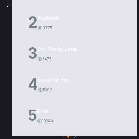
2
Payback
8775
3
Our Sticky Love
2475
4
Love For You
5282
5
Knot
10240