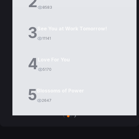
2
8583
3
See You at Work Tomorrow!
11141
4
Love For You
5170
5
Blossoms of Power
2647