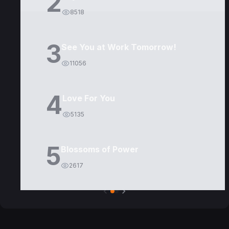
2
8518
3
See You at Work Tomorrow!
11056
4
Love For You
5135
5
Blossoms of Power
2617